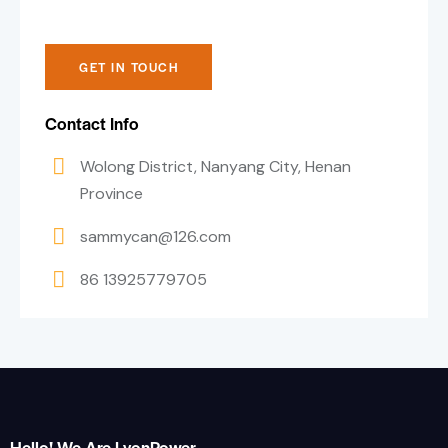
Contact Info
Wolong District, Nanyang City, Henan
Province
sammycan@126.com
86 13925779705
Hello! We Are LyonPower.